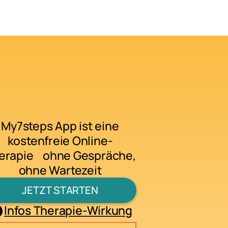
My7steps App ist eine
kostenfreie Online-
erapie ohne Gespräche,
ohne Wartezeit
JETZT STARTEN
Infos Therapie-Wirkung