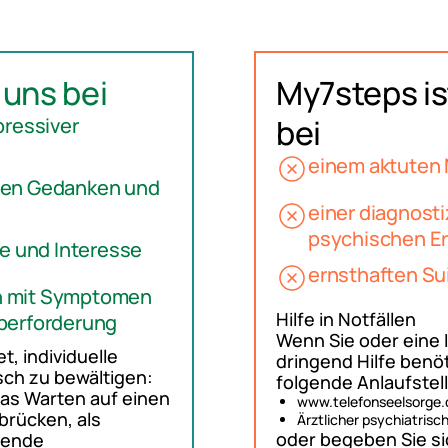
i uns bei
My7steps is
bei
pressiver
einem aktuten 
den Gedanken und
einer diagnost
psychischen E
de und Interesse
ernsthaften Su
n mit Symptomen
Hilfe in Notfällen
berforderung
Wenn Sie oder eine
t, individuelle
dringend Hilfe benöt
ch zu bewältigen:
folgende Anlaufstel
das Warten auf einen
www.telefonseelsorge.de
brücken, als
Ärztlicher psychiatrisch
oder begeben Sie si
gende