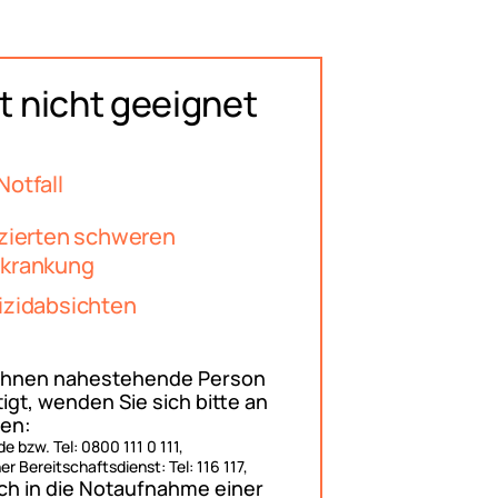
t nicht geeignet
Notfall
izierten schweren
rkrankung
izidabsichten
 Ihnen nahestehende Person
igt, wenden Sie sich bitte an
len:
 bzw. Tel: 0800 111 0 111,
er Bereitschaftsdienst: Tel: 116 117,
ch in die Notaufnahme einer