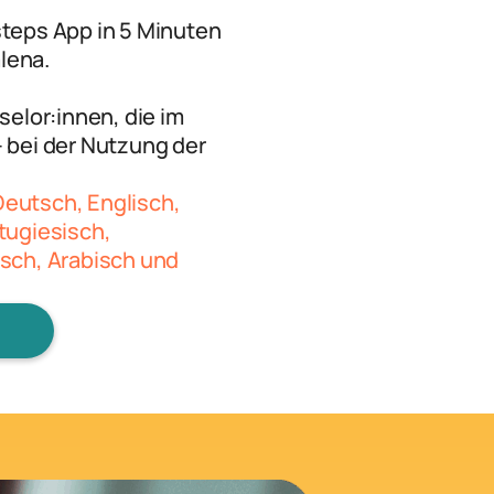
steps App in 5 Minuten
lena.
selor:innen, die im
– bei der Nutzung der
Deutsch, Englisch,
rtugiesisch,
isch, Arabisch und