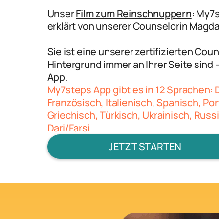
Unser
Film zum Reinschnuppern
: My7
erklärt von unserer Counselorin Magda
Sie ist eine unserer zertifizierten Coun
Hintergrund immer an Ihrer Seite sind 
App.
My7steps App gibt es in 12 Sprachen: 
Französisch, Italienisch, Spanisch, Po
Griechisch, Türkisch, Ukrainisch, Russ
Dari/Farsi.
JETZT STARTEN