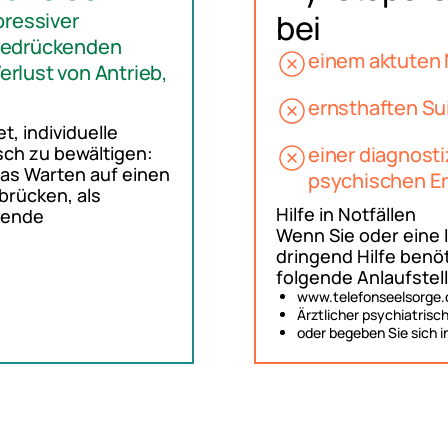
bei
pressiver
bedrückenden
einem aktuten 
rlust von Antrieb,
ernsthaften Su
t, individuelle
ch zu bewältigen:
einer diagnost
das Warten auf einen
psychischen E
brücken, als
Hilfe in Notfällen
gende
Wenn Sie oder eine
dringend Hilfe benöt
folgende Anlaufstel
www.telefonseelsorge.de
Ärztlicher psychiatrisch
oder begeben Sie sich i