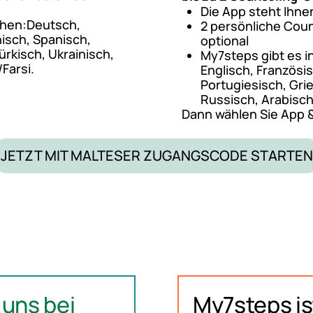
Die App steht Ihn
achen:Deutsch,
2 persönliche Cou
nisch, Spanisch,
optional
ürkisch, Ukrainisch,
My7steps gibt es i
Farsi.
Englisch, Französis
Portugiesisch, Grie
Russisch, Arabisch 
Dann wählen Sie App &
JETZT MIT MALTESER ZUGANGSCODE STARTEN
i uns bei
My7steps is