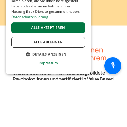
kombinieren, die Sie ihnen bereitgestellt
haben oder die sie im Rahmen Ihrer
Nutzung ihrer Dienste gesammelt haben.
Datenschutzerklärung
ALLE AKZEPTIEREN
ALLE ABLEHNEN
Unsere Counselor:innen
DETAILS ANZEIGEN
unterstützen Sie auf Ihrem
Impressum
Weg
🎙️
UNBEDINGT ERFORDERLICH
Unsere Counselor:innen sind ausgebildete
PERFORMANCE
Psycholog:innen und zertifiziert in Value Based
Counseling. Wertschätzend, empathisch, im
TARGETING
Gespräch auf Augenhöhe – und das in 12
FUNKTIONALITÄT
Muttersprachen.
UNKLASSIFIZIERTE
Unser Team ist muttersprachlich in Deutsch,
Englisch, Französisch, Italienisch, Spanisch,
Portugiesisch, Griechisch, Arabisch,