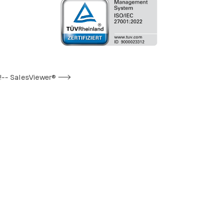
!-- SalesViewer® -->